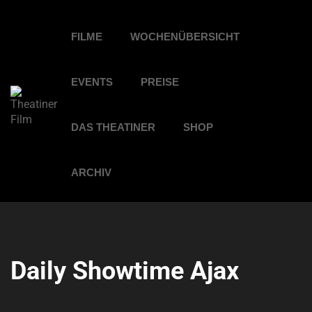
FILME
WOCHENÜBERSICHT
EVENTS
PREISE
DAS THEATINER
SHOP
ARCHIV
Daily Showtime Ajax