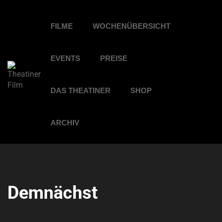
FILME
WOCHENÜBERSICHT
EVENTS
PREISE
DAS THEATINER
SHOP
ARCHIV
Demnächst