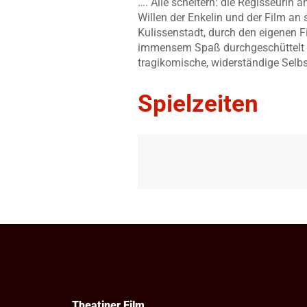
…. Alle scheitern: die Regisseurin 
Willen der Enkelin und der Film an
Kulissenstadt, durch den eigenen F
immensem Spaß durchgeschüttelt we
tragikomische, widerständige Selbs
Spielzeiten
Theatiner Film