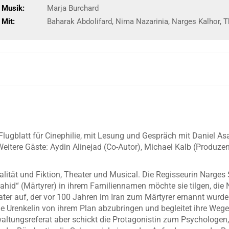
Musik:
Marja Burchard
Mit:
Baharak Abdolifard, Nima Nazarinia, Narges Kalhor, 
gblatt für Cinephilie, mit Lesung und Gespräch mit Daniel Asad
itere Gäste: Aydin Alinejad (Co-Autor), Michael Kalb (Produze
lität und Fiktion, Theater und Musical. Die Regisseurin Narges 
hahid“ (Märtyrer) in ihrem Familiennamen möchte sie tilgen, di
vater auf, der vor 100 Jahren im Iran zum Märtyrer ernannt wu
ie Urenkelin von ihrem Plan abzubringen und begleitet ihre Weg
altungsreferat aber schickt die Protagonistin zum Psychologe