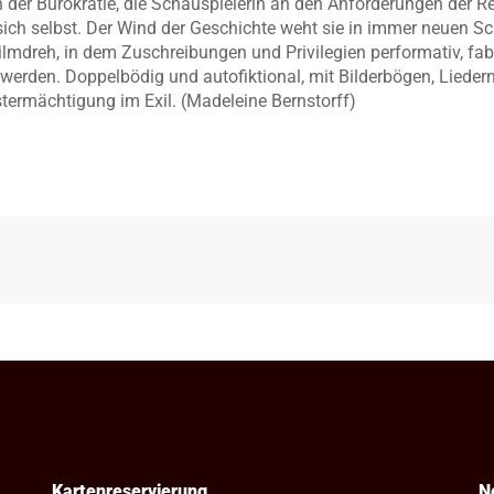
an der Bürokratie, die Schauspielerin an den Anforderungen der R
 sich selbst. Der Wind der Geschichte weht sie in immer neuen S
ilmdreh, in dem Zuschreibungen und Privilegien performativ, f
rden. Doppelbödig und autofiktional, mit Bilderbögen, Liedern
termächtigung im Exil. (Madeleine Bernstorff)
Kartenreservierung
N