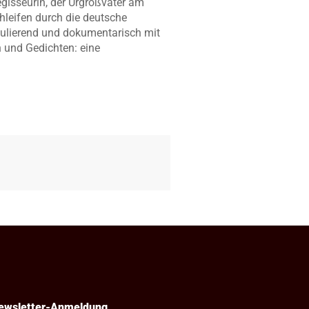
egisseurin, der Urgroßvater am
chleifen durch die deutsche
abulierend und dokumentarisch mit
 und Gedichten: eine
ewsletter-Anmeldung