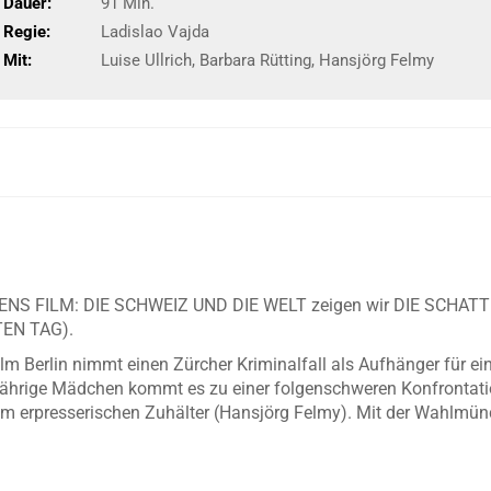
Dauer:
91 Min.
Regie:
Ladislao Vajda
Mit:
Luise Ullrich, Barbara Rütting, Hansjörg Felmy
ESENS FILM: DIE SCHWEIZ UND DIE WELT zeigen wir DIE SCHA
EN TAG).
m Berlin nimmt einen Zürcher Kriminalfall als Aufhänger für ein 
rjährige Mädchen kommt es zu einer folgenschweren Konfrontati
em erpresserischen Zuhälter (Hansjörg Felmy). Mit der Wahlmünc