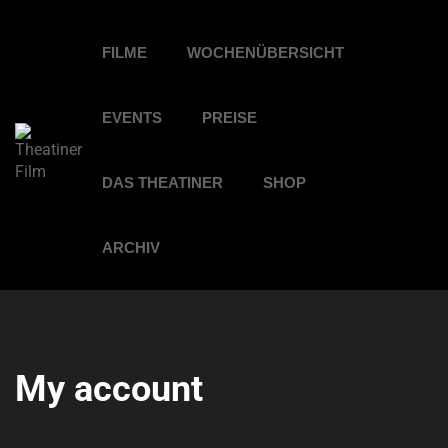
FILME
WOCHENÜBERSICHT
EVENTS
PREISE
DAS THEATINER
SHOP
ARCHIV
My account