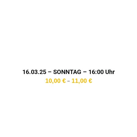
16.03.25 – SONNTAG – 16:00 Uhr
Preisspanne:
10,00
€
11,00
€
–
10,00 €
bis
11,00 €
In den
Warenkorb