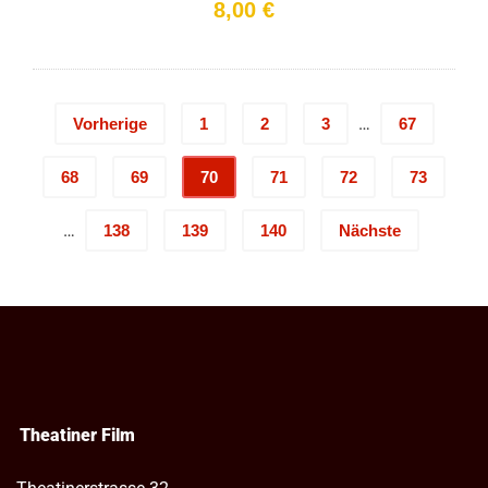
8,00
€
…
Vorherige
1
2
3
67
68
69
70
71
72
73
…
138
139
140
Nächste
Theatiner Film