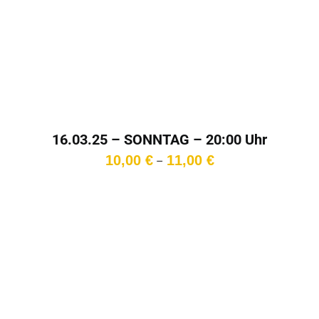
16.03.25 – SONNTAG – 20:00 Uhr
Preisspanne:
10,00
€
11,00
€
–
10,00 €
bis
11,00 €
In den
Warenkorb