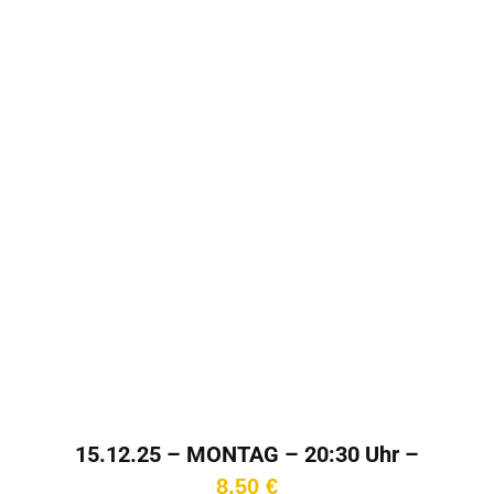
15.12.25 – MONTAG – 20:30 Uhr –
Kinotag
8,50
€