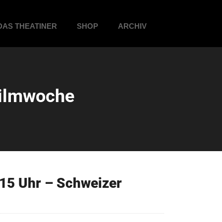
DAS THEATINER
SHOP
ARCHIV
Filmwoche
15 Uhr – Schweizer