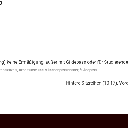
o
g) keine Ermäßigung, außer mit Gildepass oder für Studierende
3
tenausweis, Arbeitslose und Münchenpassinhaber,
Gildepass
Hintere Sitzreihen (10-17), Vord