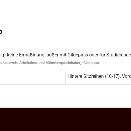
o
g) keine Ermäßigung, außer mit Gildepass oder für Studierende
3
tenausweis, Arbeitslose und Münchenpassinhaber,
Gildepass
Hintere Sitzreihen (10-17), Vord