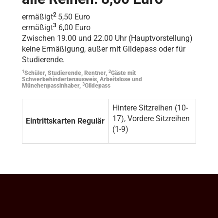
2
ermäßigt
5,50 Euro
3
ermäßigt
6,00 Euro
Zwischen 19.00 und 22.00 Uhr (Hauptvorstellung)
keine Ermäßigung, außer mit Gildepass oder für
Studierende.
1
2
Schüler, Studierende, Rentner,
Gäste mit
Schwerbehindertenausweis, Arbeitslose und
3
Münchenpassinhaber,
Gildepass
Hintere Sitzreihen (10-
17), Vordere Sitzreihen
Eintrittskarten Regulär
(1-9)