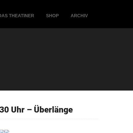
DAS THEATINER
SHOP
ARCHIV
30 Uhr – Überlänge