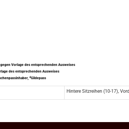
) gegen Vorlage des entsprechenden Ausweises
orlage des entsprechenden Ausweises
4
nchenpassinhaber,
Gildepass
Hintere Sitzreihen (10-17), Vord