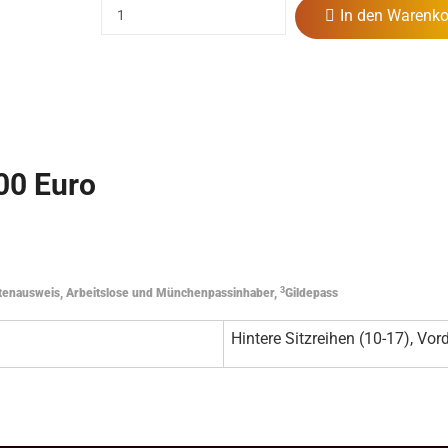
In den Warenko
,00 Euro
3
tenausweis, Arbeitslose und Münchenpassinhaber,
Gildepass
Hintere Sitzreihen (10-17), Vord