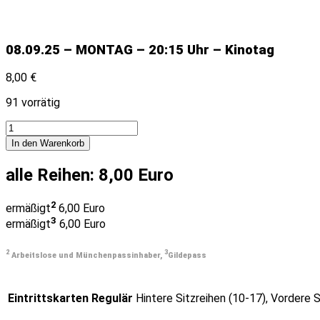
08.09.25 – MONTAG – 20:15 Uhr – Kinotag
8,00
€
91 vorrätig
In den Warenkorb
alle Reihen: 8,00 Euro
2
ermäßigt
6,00 Euro
3
ermäßigt
6,00 Euro
2
3
Arbeitslose und Münchenpassinhaber,
Gildepass
Eintrittskarten Regulär
Hintere Sitzreihen (10-17), Vordere S