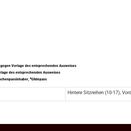
) gegen Vorlage des entsprechenden Ausweises
orlage des entsprechenden Ausweises
4
nchenpassinhaber,
Gildepass
Hintere Sitzreihen (10-17), Vord