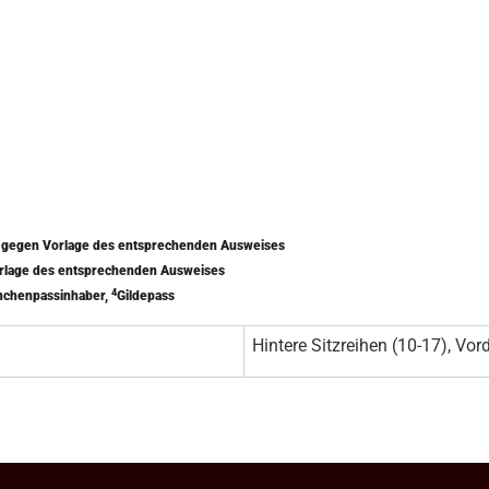
) gegen Vorlage des entsprechenden Ausweises
orlage des entsprechenden Ausweises
4
nchenpassinhaber,
Gildepass
Hintere Sitzreihen (10-17), Vord