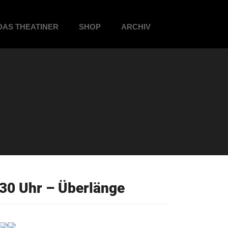
DAS THEATINER
SHOP
ARCHIV
30 Uhr – Überlänge