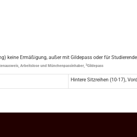
g) keine Ermäßigung, außer mit Gildepass oder für Studierende
3
tenausweis, Arbeitslose und Münchenpassinhaber,
Gildepass
Hintere Sitzreihen (10-17), Vord