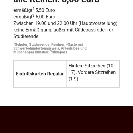
2
ermäßigt
5,50 Euro
3
ermäßigt
6,00 Euro
Zwischen 19.00 und 22.00 Uhr (Hauptvorstellung)
keine Ermäßigung, außer mit Gildepass oder für
Studierende.
1
2
Schüler, Studierende, Rentner,
Gäste mit
Schwerbehindertenausweis, Arbeitslose und
3
Münchenpassinhaber,
Gildepass
Hintere Sitzreihen (10-
17), Vordere Sitzreihen
Eintrittskarten Regulär
(1-9)