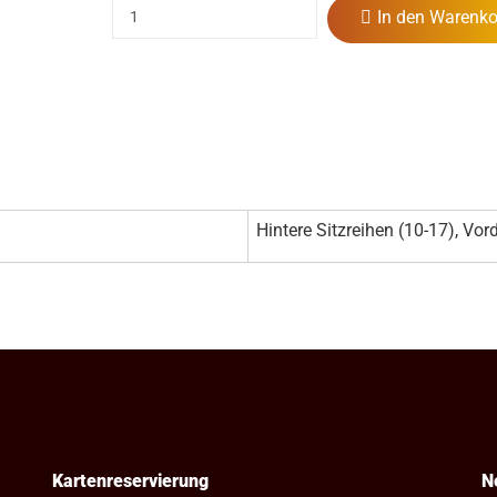
In den Warenko
Hintere Sitzreihen (10-17), Vord
Kartenreservierung
N