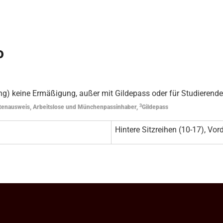
o
g) keine Ermäßigung, außer mit Gildepass oder für Studierende
3
tenausweis, Arbeitslose und Münchenpassinhaber,
Gildepass
Hintere Sitzreihen (10-17), Vord