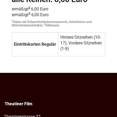
2
ermäßigt
6,00 Euro
3
ermäßigt
6,00 Euro
2
Gäste mit Schwerbehindertenausweis, Arbeitslose und
3
Münchenpassinhaber,
Gildepass
Hintere Sitzreihen (10-
17), Vordere Sitzreihen
Eintrittskarten Regulär
(1-9)
Theatiner Film
Theatinerstrasse 32