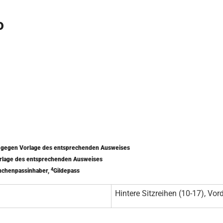
o
) gegen Vorlage des entsprechenden Ausweises
orlage des entsprechenden Ausweises
4
nchenpassinhaber,
Gildepass
Hintere Sitzreihen (10-17), Vord