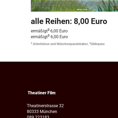
alle Reihen: 8,00 Euro
2
ermäßigt
6,00 Euro
3
ermäßigt
6,00 Euro
2
3
Arbeitslose und Münchenpassinhaber,
Gildepass
Theatiner Film
Theatinerstrasse 32
80333 München
089 223183