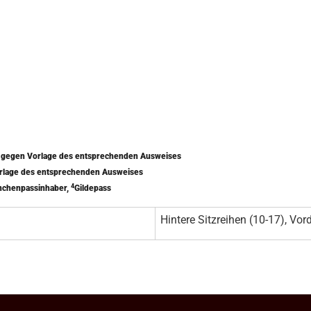
) gegen Vorlage des entsprechenden Ausweises
orlage des entsprechenden Ausweises
4
nchenpassinhaber,
Gildepass
Hintere Sitzreihen (10-17), Vord