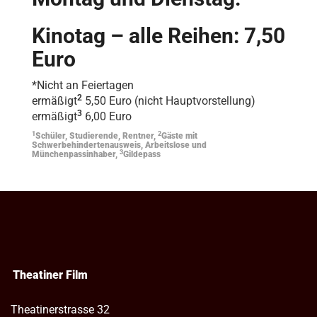
Kinotag – alle Reihen: 7,50
Euro
*Nicht an Feiertagen
2
ermäßigt
5,50 Euro (nicht Hauptvorstellung)
3
ermäßigt
6,00 Euro
1
2
Schüler, Studierende, Rentner,
Gäste mit
Schwerbehindertenausweis, Arbeitslose und
3
Münchenpassinhaber,
Gildepass
Theatiner Film
Theatinerstrasse 32