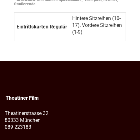
Arbeitslose und Münchenpassinhaber,
Gildepass, Rentner,
Studierende
Hintere Sitzreihen (10-
17), Vordere Sitzreihen
Eintrittskarten Regulär
(1-9)
Theatiner Film
Theatinerstrasse 32
80333 München
089 223183