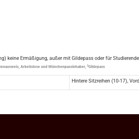
g) keine Ermäßigung, außer mit Gildepass oder für Studierende
3
tenausweis, Arbeitslose und Münchenpassinhaber,
Gildepass
Hintere Sitzreihen (10-17), Vord