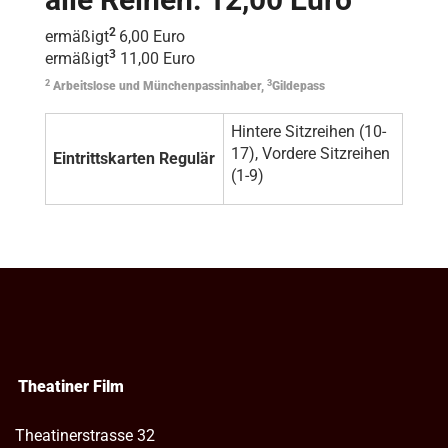
2
ermäßigt
6,00 Euro
3
ermäßigt
11,00 Euro
2
3
Arbeitslose und Münchenpassinhaber,
Gildepass
Hintere Sitzreihen (10-
17), Vordere Sitzreihen
Eintrittskarten Regulär
(1-9)
Theatiner Film
Theatinerstrasse 32