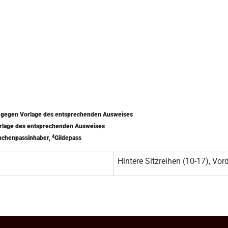
) gegen Vorlage des entsprechenden Ausweises
orlage des entsprechenden Ausweises
4
nchenpassinhaber,
Gildepass
Hintere Sitzreihen (10-17), Vord