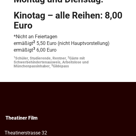
Kinotag – alle Reihen: 8,00
Euro
*Nicht an Feiertagen
2
ermäßigt
5,50 Euro (nicht Hauptvorstellung)
3
ermäßigt
6,00 Euro
1
2
Schüler, Studierende, Rentner,
Gäste mit
Schwerbehindertenausweis, Arbeitslose und
3
Münchenpassinhaber,
Gildepass
Theatiner Film
Theatinerstrasse 32