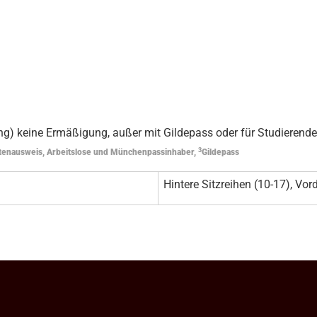
g) keine Ermäßigung, außer mit Gildepass oder für Studierende
3
tenausweis, Arbeitslose und Münchenpassinhaber,
Gildepass
Hintere Sitzreihen (10-17), Vord