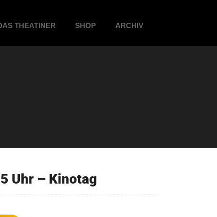
DAS THEATINER
SHOP
ARCHIV
5 Uhr – Kinotag