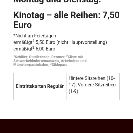
Kinotag – alle Reihen: 7,50
Euro
*Nicht an Feiertagen
2
ermäßigt
5,50 Euro (nicht Hauptvorstellung)
3
ermäßigt
6,00 Euro
1
2
Schüler, Studierende, Rentner,
Gäste mit
Schwerbehindertenausweis, Arbeitslose und
3
Münchenpassinhaber,
Gildepass
Hintere Sitzreihen (10-
17), Vordere Sitzreihen
Eintrittskarten Regulär
(1-9)