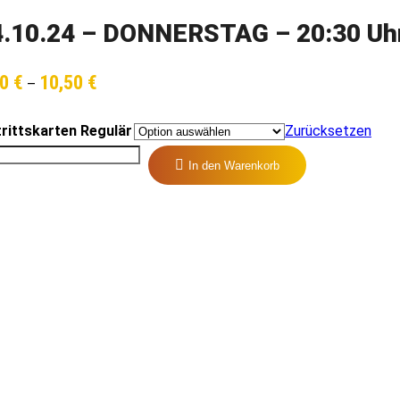
4.10.24 – DONNERSTAG – 20:30 Uh
Preisspanne:
50
€
10,50
€
–
9,50 €
bis
10,50 €
trittskarten Regulär
Zurücksetzen
In den Warenkorb