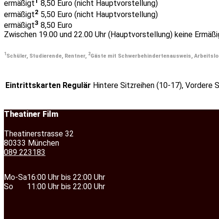
1
ermäßigt
8,50 Euro (nicht Hauptvorstellung)
2
ermäßigt
5,50 Euro (nicht Hauptvorstellung)
3
ermäßigt
8,50 Euro
Zwischen 19.00 und 22.00 Uhr (Hauptvorstellung) keine Ermäßig
1
2
Schüler, Studierende, Rentner,
Gäste mit Schwerbehindertenausweis, Arbeits
Eintrittskarten Regulär
Hintere Sitzreihen (10-17), Vordere S
Theatiner Film
Theatinerstrasse 32
80333 München
089 223183
Mo-Sa
16:00 Uhr bis 22:00 Uhr
So
11:00 Uhr bis 22:00 Uhr