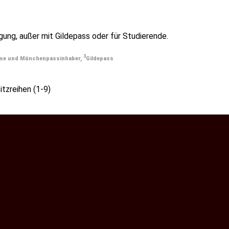
ung, außer mit Gildepass oder für Studierende.
3
lose und Münchenpassinhaber,
Gildepass
itzreihen (1-9)