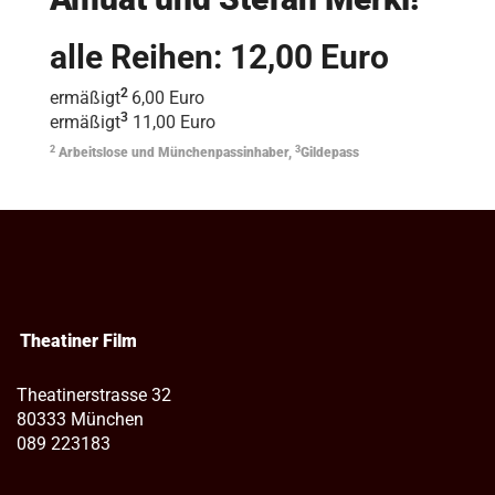
alle Reihen: 12,00 Euro
2
ermäßigt
6,00 Euro
3
ermäßigt
11,00 Euro
2
3
Arbeitslose und Münchenpassinhaber,
Gildepass
Theatiner Film
Theatinerstrasse 32
80333 München
089 223183