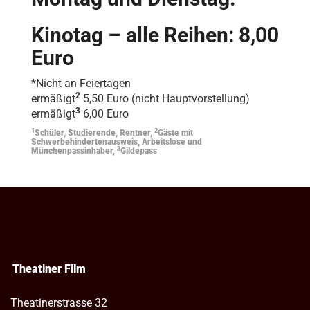
Kinotag – alle Reihen: 8,00
Euro
*Nicht an Feiertagen
2
ermäßigt
5,50 Euro (nicht Hauptvorstellung)
3
ermäßigt
6,00 Euro
1
2
Schüler, Studierende, Rentner,
Gäste mit
Schwerbehindertenausweis, Arbeitslose und
3
Münchenpassinhaber,
Gildepass
Theatiner Film
Theatinerstrasse 32