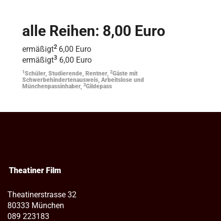
alle Reihen: 8,00 Euro
2
ermäßigt
6,00 Euro
3
ermäßigt
6,00 Euro
1
2
Schüler, Studierende, Rentner,
Gäste mit
Schwerbehindertenausweis, Arbeitslose und
3
Münchenpassinhaber,
Gildepass
Theatiner Film
Theatinerstrasse 32
80333 München
089 223183