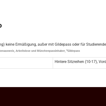
o
g) keine Ermäßigung, außer mit Gildepass oder für Studierende
3
tenausweis, Arbeitslose und Münchenpassinhaber,
Gildepass
Hintere Sitzreihen (10-17), Vord