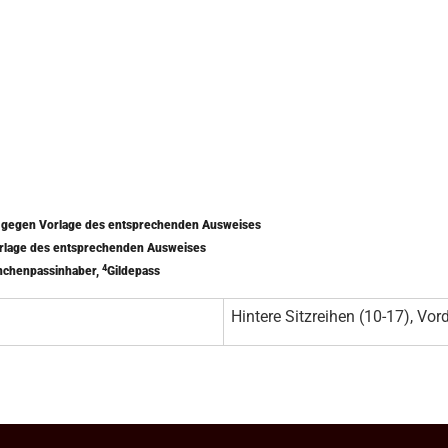
) gegen Vorlage des entsprechenden Ausweises
orlage des entsprechenden Ausweises
4
nchenpassinhaber,
Gildepass
Hintere Sitzreihen (10-17), Vord