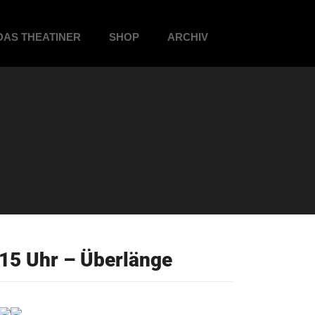
DAS THEATINER
SHOP
ARCHIV
15 Uhr – Überlänge