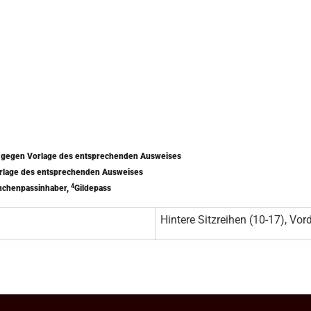
) gegen Vorlage des entsprechenden Ausweises
orlage des entsprechenden Ausweises
4
nchenpassinhaber,
Gildepass
Hintere Sitzreihen (10-17), Vord