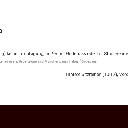
o
g) keine Ermäßigung, außer mit Gildepass oder für Studierende
3
tenausweis, Arbeitslose und Münchenpassinhaber,
Gildepass
Hintere Sitzreihen (10-17), Vord