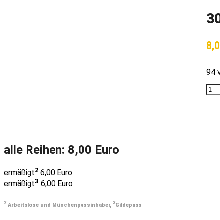
30
8,
94 v
alle Reihen: 8,00 Euro
2
ermäßigt
6,00 Euro
3
ermäßigt
6,00 Euro
2
3
Arbeitslose und Münchenpassinhaber,
Gildepass