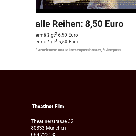
alle Reihen: 8,50 Euro
2
ermäßigt
6,50 Euro
3
ermäßigt
6,50 Euro
2
3
Arbeitslose und Münchenpassinhaber,
Gildepass
Theatiner Film
Theatinerstrasse 32
80333 München
089 223183