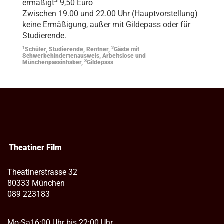
3
ermäßigt
9,50 Euro
Zwischen 19.00 und 22.00 Uhr (Hauptvorstellung)
keine Ermäßigung, außer mit Gildepass oder für
Studierende.
1
2
Schüler, Studierende, Rentner,
Gäste mit
Schwerbehindertenausweis, Arbeitslose und
3
Münchenpassinhaber,
Gildepass
Theatiner Film
Theatinerstrasse 32
80333 München
089 223183
Mo-Sa
16:00 Uhr bis 22:00 Uhr