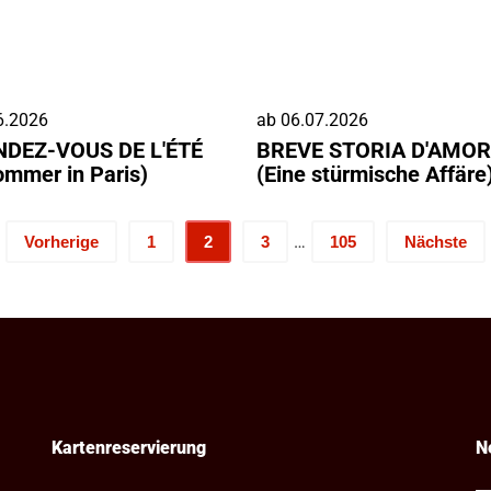
6.2026
ab
06.07.2026
NDEZ-VOUS DE L'ÉTÉ
BREVE STORIA D'AMOR
ommer in Paris)
(Eine stürmische Affäre
…
Vorherige
1
2
3
105
Nächste
Kartenreservierung
N