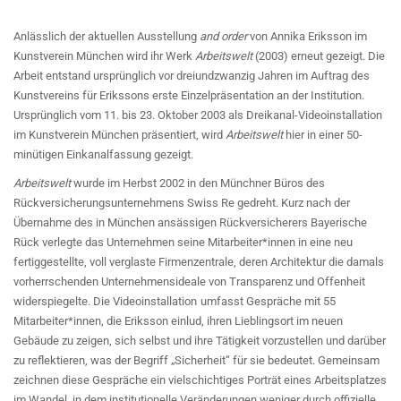
Anlässlich der aktuellen Ausstellung
and order
von Annika Eriksson im
Kunstverein München wird ihr Werk
Arbeitswelt
(2003) erneut gezeigt. Die
Arbeit entstand ursprünglich vor dreiundzwanzig Jahren im Auftrag des
Kunstvereins für Erikssons erste Einzelpräsentation an der Institution.
Ursprünglich vom 11. bis 23. Oktober 2003 als Dreikanal-Videoinstallation
im Kunstverein München präsentiert, wird
Arbeitswelt
hier in einer 50-
minütigen Einkanalfassung gezeigt.
Arbeitswelt
wurde im Herbst 2002 in den Münchner Büros des
Rückversicherungsunternehmens Swiss Re gedreht. Kurz nach der
Übernahme des in München ansässigen Rückversicherers Bayerische
Rück verlegte das Unternehmen seine Mitarbeiter*innen in eine neu
fertiggestellte, voll verglaste Firmenzentrale, deren Architektur die damals
vorherrschenden Unternehmensideale von Transparenz und Offenheit
widerspiegelte. Die Videoinstallation
umfasst Gespräche mit 55
Mitarbeiter*innen, die Eriksson einlud, ihren Lieblingsort im neuen
Gebäude zu zeigen, sich selbst und ihre Tätigkeit vorzustellen und darüber
zu reflektieren, was der Begriff „Sicherheit“ für sie bedeutet. Gemeinsam
zeichnen diese Gespräche ein vielschichtiges Porträt eines Arbeitsplatzes
im Wandel, in dem institutionelle Veränderungen weniger durch offizielle