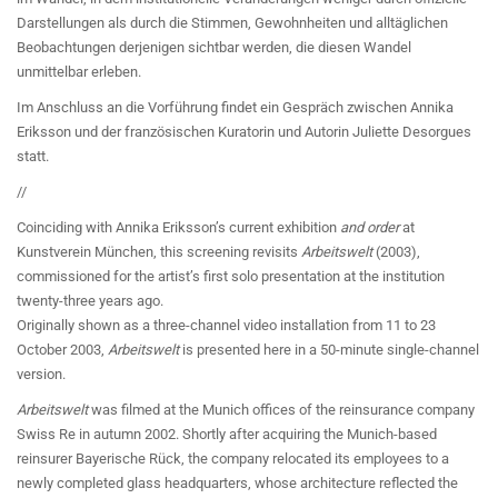
Darstellungen als durch die Stimmen, Gewohnheiten und alltäglichen
Beobachtungen derjenigen sichtbar werden, die diesen Wandel
unmittelbar erleben.
Im Anschluss an die Vorführung findet ein Gespräch zwischen Annika
Eriksson und der französischen Kuratorin und Autorin Juliette Desorgues
statt.
//
Coinciding with Annika Eriksson’s current exhibition
and order
at
Kunstverein München, this
screening revisits
Arbeitswelt
(2003),
commissioned for the artist’s first solo presentation at the institution
twenty-three years ago.
Originally shown as a three-channel video installation from 11 to 23
October 2003,
Arbeitswelt
is presented here in a 50-minute single-channel
version.
Arbeitswelt
was filmed at the Munich offices of the reinsurance company
Swiss Re in autumn 2002.
Shortly after acquiring the Munich-based
reinsurer Bayerische Rück, the company relocated its employees to a
newly completed glass headquarters, whose architecture reflected the