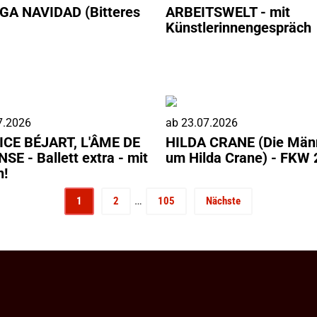
A NAVIDAD (Bitteres
ARBEITSWELT - mit
Künstlerinnengespräch
7.2026
ab
23.07.2026
CE BÉJART, L'ÂME DE
HILDA CRANE (Die Män
SE - Ballett extra - mit
um Hilda Crane) - FKW
n!
…
1
2
105
Nächste