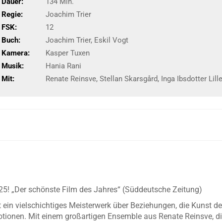
Dauer:
134 Min.
Regie:
Joachim Trier
FSK:
12
Buch:
Joachim Trier, Eskil Vogt
Kamera:
Kasper Tuxen
Musik:
Hania Rani
Mit:
Renate Reinsve, Stellan Skarsgård, Inga Ibsdotter Lill
025! „Der schönste Film des Jahres“ (Süddeutsche Zeitung)
st ein vielschichtiges Meisterwerk über Beziehungen, die Kunst
ionen. Mit einem großartigen Ensemble aus Renate Reinsve, die 