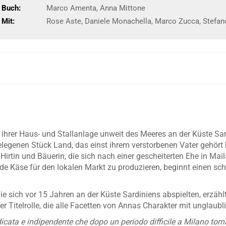
Buch:
Marco Amenta, Anna Mittone
Mit:
Rose Aste, Daniele Monachella, Marco Zucca, Stefan
ihrer Haus- und Stallanlage unweit des Meeres an der Küste Sa
legenen Stück Land, das einst ihrem verstorbenen Vater gehört ha
Hirtin und Bäuerin, die sich nach einer gescheiterten Ehe in Ma
rde Käse für den lokalen Markt zu produzieren, beginnt einen s
 die sich vor 15 Jahren an der Küste Sardiniens abspielten, erzä
 Titelrolle, die alle Facetten von Annas Charakter mit unglaublic
ata e indipendente che dopo un periodo difficile a Milano torna