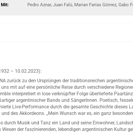
Mit:
Pedro Aznar, Juan Falú, Marian Farías Gómez, Gabo Fe
1932 – 10.02.2023):
A zurück zu den Ursprüngen der traditionsreichen argentinisch
uns mit auf eine persönliche Reise durch verschiedene Regionen
mble interpretiert in lose verknüpfter Folge überlieferte Paart
ßartiger argentinischer Bands und SängerInnen. Poetisch, fesse
enierte Live-Performance durch die gesamte Geschichte dieses L
 und des Akkordeons. „Mein Wunsch war es, ein ganz besonderes
s durch Musik und Tanz ein Land und seine Einwohner, Landsch
 Wesen der faszinierenden, lebendigen argentinischen Kultur ge