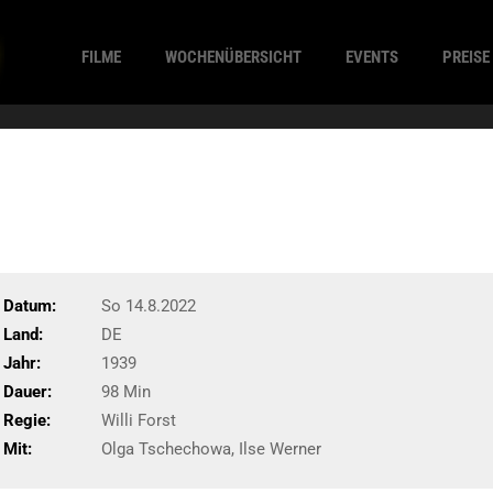
FILME
WOCHENÜBERSICHT
EVENTS
PREISE
Datum:
So 14.8.2022
Land:
DE
Jahr:
1939
Dauer:
98 Min
Regie:
Willi Forst
Mit:
Olga Tschechowa, Ilse Werner