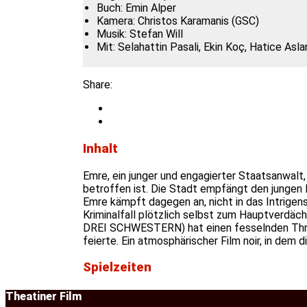
Buch:
Emin Alper
Kamera:
Christos Karamanis (GSC)
Musik:
Stefan Will
Mit:
Selahattin Pasali, Ekin Koç, Hatice Aslan
Share:
Inhalt
Emre, ein junger und engagierter Staatsanwalt, 
betroffen ist. Die Stadt empfängt den jungen M
Emre kämpft dagegen an, nicht in das Intrigen
Kriminalfall plötzlich selbst zum Hauptverdäc
DREI SCHWESTERN) hat einen fesselnden Thrill
feierte. Ein atmosphärischer Film noir, in dem d
Spielzeiten
Theatiner Film